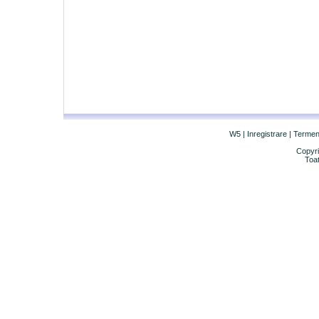
W5
|
Inregistrare
|
Termeni 
Copyri
Toat